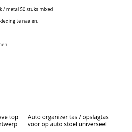
k / metal 50 stuks mixed
kleding te naaien.
men!
eve top
Auto organizer tas / opslagtas
ontwerp
voor op auto stoel universeel