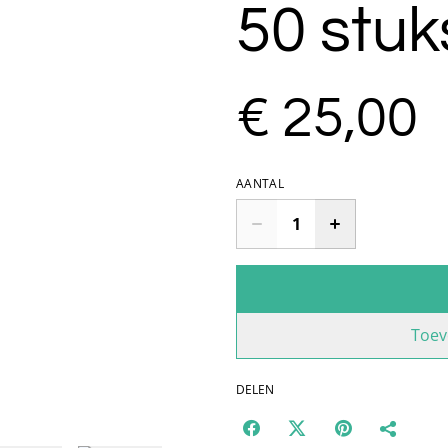
50 stuk
€ 25,00
AANTAL
Toev
DELEN