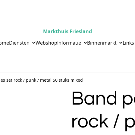
Markthuis Friesland
ome
Diensten
Webshop
Informatie
Binnenmarkt
Links
es set rock / punk / metal 50 stuks mixed
Band p
rock / 