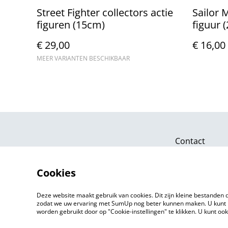
Street Fighter collectors actie
Sailor 
figuren (15cm)
figuur 
€ 29,00
€ 16,00
MEER VARIANTEN BESCHIKBAAR
Contact
Cookies
Deze website maakt gebruik van cookies. Dit zijn kleine bestanden d
zodat we uw ervaring met SumUp nog beter kunnen maken. U kunt 
worden gebruikt door op "Cookie-instellingen" te klikken. U kunt oo
©
2026
Markthuis Friesland