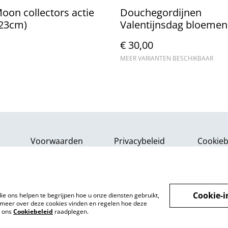
Moon collectors actie
Douchegordijnen
(23cm)
Valentijnsdag bloemen
liefde (180x200cm)
€ 30,00
MEER VARIANTEN BESCHIKBAAR
Voorwaarden
Privacybeleid
Cookieb
Cookie-i
ie ons helpen te begrijpen hoe u onze diensten gebruikt,
meer over deze cookies vinden en regelen hoe deze
k ons
Cookiebeleid
raadplegen.