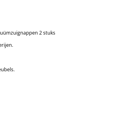
vacuümzuignappen 2 stuks
rijen.
eubels.