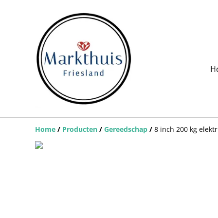
H
Home
/
Producten
/
Gereedschap
/
8 inch 200 kg elek