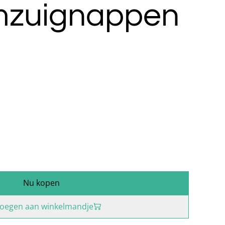
mzuignappen
Nu kopen
oegen aan winkelmandje