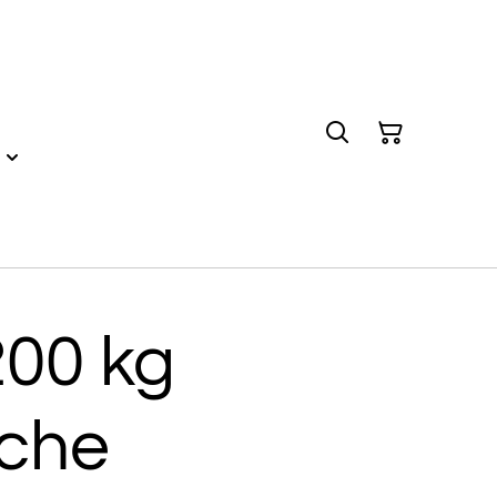
200 kg
sche