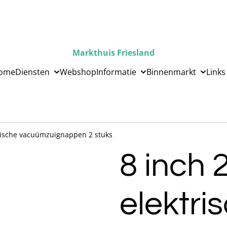
Markthuis Friesland
ome
Diensten
Webshop
Informatie
Binnenmarkt
Links
trische vacuümzuignappen 2 stuks
8 inch 
elektri