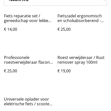
Fiets reparatie set /
Fietszadel ergonomisch
gereedschap voor lekke
en schokabsorberend -
banden 48 items
Rood zwart
€ 14,00
€ 25,00
Professionele
Roest verwijderaar / Rust
roestverwijderaar flacon
remover spray 100ml
120ml
€ 25,00
€ 19,00
Universele oplader voor
elektrische fiets / scooter
42V 2A