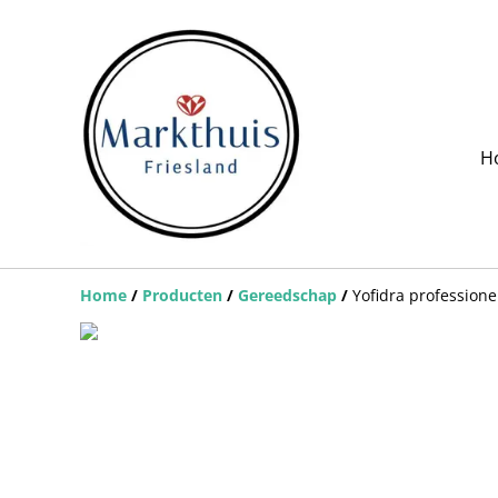
H
Home
/
Producten
/
Gereedschap
/
Yofidra professio