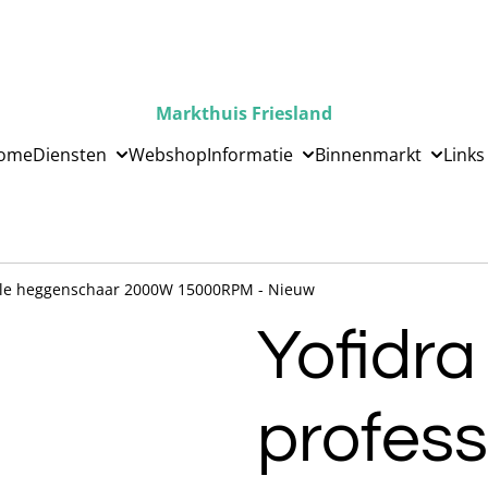
Markthuis Friesland
ome
Diensten
Webshop
Informatie
Binnenmarkt
Links
nele heggenschaar 2000W 15000RPM - Nieuw
Yofidra
profess