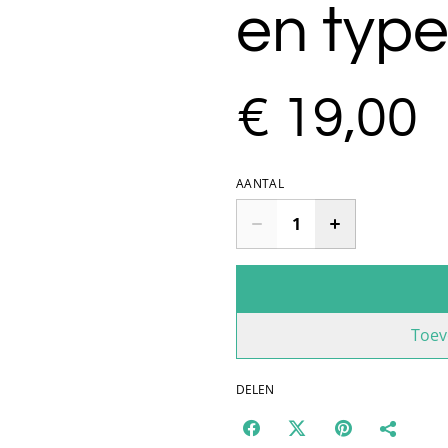
en type
€ 19,00
AANTAL
Toev
DELEN