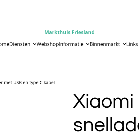
Markthuis Friesland
ome
Diensten
Webshop
Informatie
Binnenmarkt
Links
er met USB en type C kabel
Xiaomi
snella