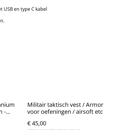
t USB en type C kabel
en.
tanium
Militair taktisch vest / Armor
m -
voor oefeningen / airsoft etc
€ 45,00