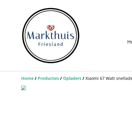
H
Home
/
Producten
/
Opladers
/
Xiaomi 67 Watt snellad