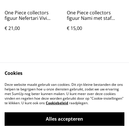
One Piece collectors
One Piece collectors
figuur Nefertari Vivi
figuur Nami met staf
(22cm)
(23cm)
€ 21,00
€ 15,00
Cookies
Contact
Voorwaarden
Deze website maakt gebruik van cookies. Dit zijn kleine bestanden die ons
Privacybeleid
Cookiebeleid
helpen te begrijpen hoe u onze diensten gebruikt, zodat we uw ervaring
met SumUp nog beter kunnen maken. U kunt meer over deze cookies
vinden en regelen hoe deze worden gebruikt door op "Cookie-instellingen"
te klikken. U kunt ook ons
Cookiebeleid
raadplegen.
Alles accepteren
©
2026
Markthuis Friesland