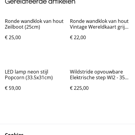
Gerelateerde artikelen
Ronde wandklok van hout
Ronde wandklok van hout
Zeilboot (25cm)
Vintage Wereldkaart grijs
(25cm)
€ 25,00
€ 22,00
LED lamp neon stijl
Wildstride opvouwbare
Popcorn (33.5x31cm)
Elektrische step WI2 - 350
Watt 36V Max 30km/uur
€ 59,00
€ 225,00