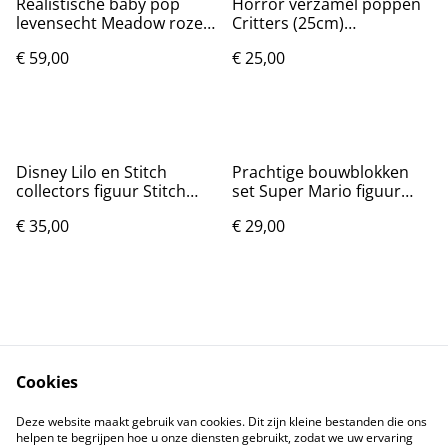
Realistische baby pop
Horror verzamel poppen
levensecht Meadow roze
Critters (25cm)
(49cm) Nieuw.
Gloednieuw.
€ 59,00
€ 25,00
Disney Lilo en Stitch
Prachtige bouwblokken
collectors figuur Stitch
set Super Mario figuur
(15cm) Nieuw.
groot (35cm)
€ 35,00
€ 29,00
Cookies
Contact
Voorwaarden
Deze website maakt gebruik van cookies. Dit zijn kleine bestanden die ons
Privacybeleid
Cookiebeleid
helpen te begrijpen hoe u onze diensten gebruikt, zodat we uw ervaring