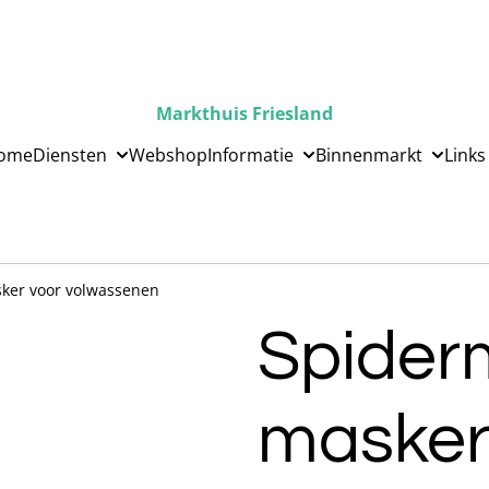
Markthuis Friesland
ome
Diensten
Webshop
Informatie
Binnenmarkt
Links
sker voor volwassenen
Spiderm
masker