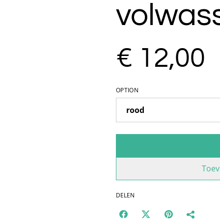
volwas
€ 12,00
OPTION
Toev
DELEN