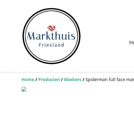
H
Home
/
Producten
/
Maskers
/
Spiderman full face ma