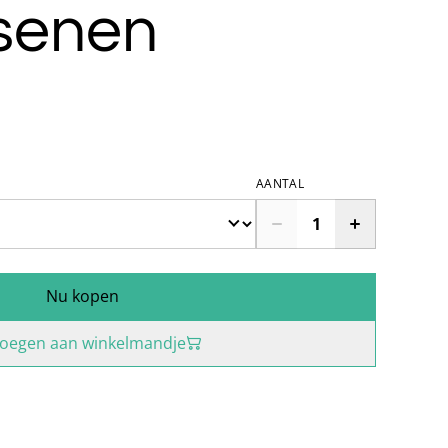
senen
AANTAL
Nu kopen
oegen aan winkelmandje