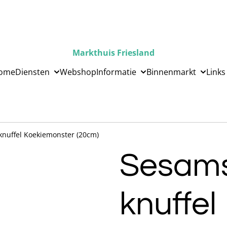
Markthuis Friesland
ome
Diensten
Webshop
Informatie
Binnenmarkt
Links
knuffel Koekiemonster (20cm)
Sesams
knuffel