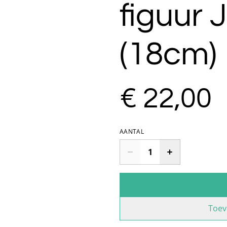
figuur J
(18cm)
€ 22,00
AANTAL
Toev