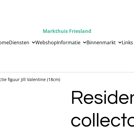
Markthuis Friesland
ome
Diensten
Webshop
Informatie
Binnenmarkt
Links
ctie figuur Jill Valentine (18cm)
Residen
collect