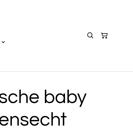
ische baby
vensecht