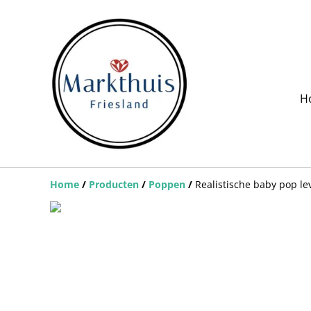
H
Home
/
Producten
/
Poppen
/
Realistische baby pop l