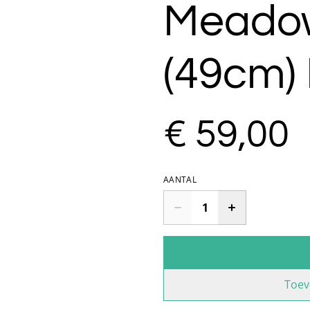
Meadow
(49cm)
€ 59,00
AANTAL
Toev