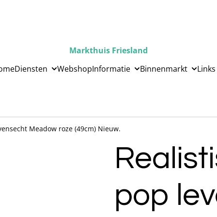
Markthuis Friesland
ome
Diensten
Webshop
Informatie
Binnenmarkt
Links
evensecht Meadow roze (49cm) Nieuw.
Realist
pop le