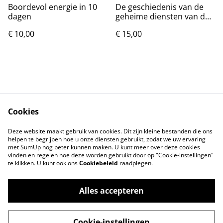
Boordevol energie in 10
De geschiedenis van de
dagen
geheime diensten van de
Sovjet-Unie
€ 10,00
€ 15,00
Cookies
Contact
Voorwaarden
Deze website maakt gebruik van cookies. Dit zijn kleine bestanden die ons
Privacybeleid
Cookiebeleid
helpen te begrijpen hoe u onze diensten gebruikt, zodat we uw ervaring
met SumUp nog beter kunnen maken. U kunt meer over deze cookies
vinden en regelen hoe deze worden gebruikt door op "Cookie-instellingen"
te klikken. U kunt ook ons
Cookiebeleid
raadplegen.
Alles accepteren
©
2026
Markthuis Friesland
Cookie-instellingen