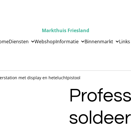
Markthuis Friesland
ome
Diensten
Webshop
Informatie
Binnenmarkt
Links
erstation met display en heteluchtpistool
Profess
soldeer