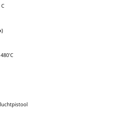
 C
x)
 480'C
luchtpistool