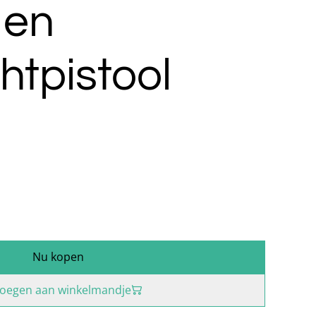
 en
htpistool
Nu kopen
oegen aan winkelmandje