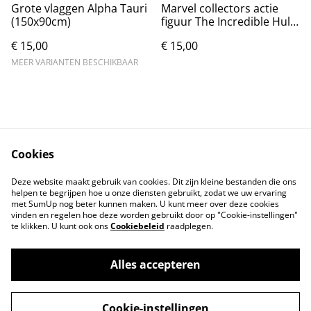
Grote vlaggen Alpha Tauri
Marvel collectors actie
(150x90cm)
figuur The Incredible Hulk
(13.5cm)
€ 15,00
€ 15,00
MEER VARIANTEN BESCHIKBAAR
Cookies
Contact
Voorwaarden
Deze website maakt gebruik van cookies. Dit zijn kleine bestanden die ons
Privacybeleid
Cookiebeleid
helpen te begrijpen hoe u onze diensten gebruikt, zodat we uw ervaring
met SumUp nog beter kunnen maken. U kunt meer over deze cookies
vinden en regelen hoe deze worden gebruikt door op "Cookie-instellingen"
te klikken. U kunt ook ons
Cookiebeleid
raadplegen.
Alles accepteren
©
2026
Markthuis Friesland
Cookie-instellingen