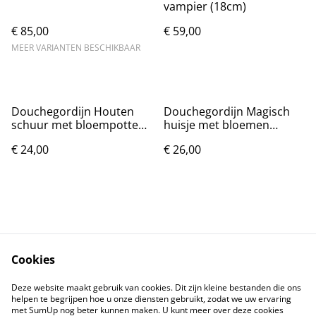
vampier (18cm)
€ 85,00
€ 59,00
MEER VARIANTEN BESCHIKBAAR
Douchegordijn Houten
Douchegordijn Magisch
schuur met bloempotten
huisje met bloemen
(180x200cm)
(180x200cm)
€ 24,00
€ 26,00
Cookies
Contact
Voorwaarden
Deze website maakt gebruik van cookies. Dit zijn kleine bestanden die ons
Privacybeleid
Cookiebeleid
helpen te begrijpen hoe u onze diensten gebruikt, zodat we uw ervaring
met SumUp nog beter kunnen maken. U kunt meer over deze cookies