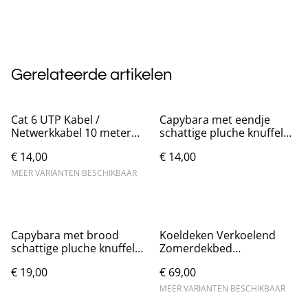
Gerelateerde artikelen
Cat 6 UTP Kabel /
Capybara met eendje
Netwerkkabel 10 meter
schattige pluche knuffel
met stekkers
(25cm)
€ 14,00
€ 14,00
MEER VARIANTEN BESCHIKBAAR
Capybara met brood
Koeldeken Verkoelend
schattige pluche knuffel
Zomerdekbed
(30cm)
dubbelzijdige verkoelende
€ 19,00
€ 69,00
stof.
MEER VARIANTEN BESCHIKBAAR