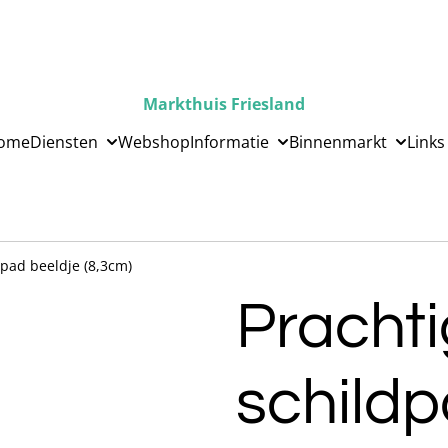
Markthuis Friesland
ome
Diensten
Webshop
Informatie
Binnenmarkt
Links
dpad beeldje (8,3cm)
Prachti
schildp