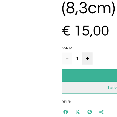
(8,3cm)
€ 15,00
AANTAL
Toev
DELEN