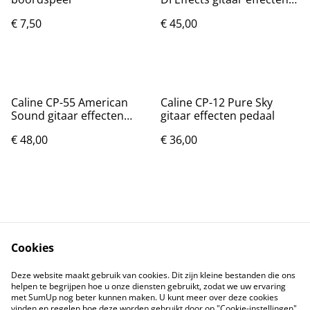
pedaal
€ 7,50
€ 45,00
Caline CP-55 American
Caline CP-12 Pure Sky
Sound gitaar effecten
gitaar effecten pedaal
pedaal
€ 48,00
€ 36,00
Cookies
Contact
Voorwaarden
Deze website maakt gebruik van cookies. Dit zijn kleine bestanden die ons
Privacybeleid
Cookiebeleid
helpen te begrijpen hoe u onze diensten gebruikt, zodat we uw ervaring
met SumUp nog beter kunnen maken. U kunt meer over deze cookies
vinden en regelen hoe deze worden gebruikt door op "Cookie-instellingen"