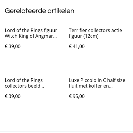
Gerelateerde artikelen
Lord of the Rings figuur
Terrifier collectors actie
Witch King of Angmar
figuur (12cm)
(23cm) Nieuw.
€ 39,00
€ 41,00
Lord of the Rings
Luxe Piccolo in C half size
collectors beeld
fluit met koffer en
Ringwraith (30cm)
accessoires
€ 39,00
€ 95,00