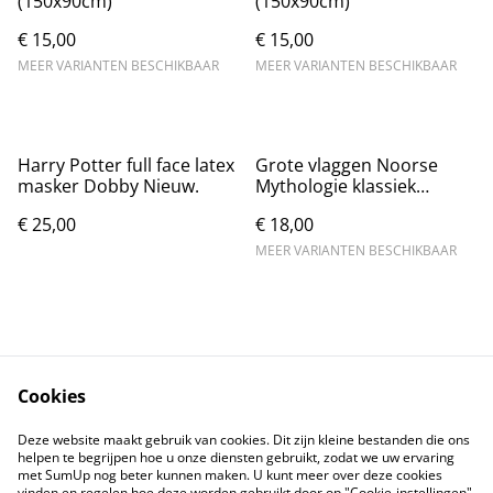
(150x90cm)
(150x90cm)
€ 15,00
€ 15,00
MEER VARIANTEN BESCHIKBAAR
MEER VARIANTEN BESCHIKBAAR
Harry Potter full face latex
Grote vlaggen Noorse
masker Dobby Nieuw.
Mythologie klassiek
(150x90cm)
€ 25,00
€ 18,00
MEER VARIANTEN BESCHIKBAAR
Cookies
Contact
Voorwaarden
Deze website maakt gebruik van cookies. Dit zijn kleine bestanden die ons
Privacybeleid
Cookiebeleid
helpen te begrijpen hoe u onze diensten gebruikt, zodat we uw ervaring
met SumUp nog beter kunnen maken. U kunt meer over deze cookies
vinden en regelen hoe deze worden gebruikt door op "Cookie-instellingen"