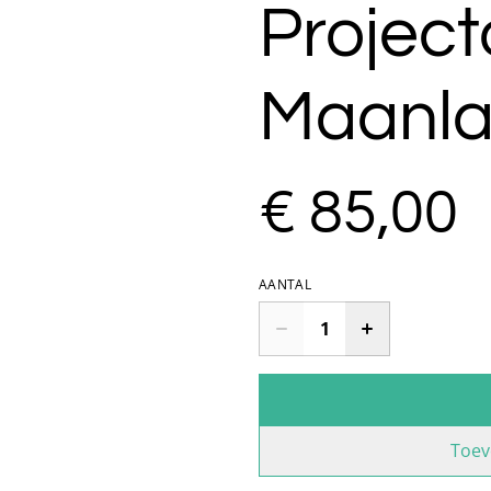
Project
Maanl
€ 85,00
AANTAL
Toev