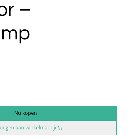
or –
amp
Nu kopen
oegen aan winkelmandje