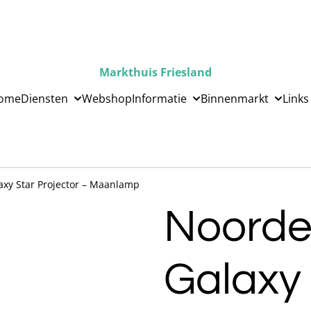
Markthuis Friesland
ome
Diensten
Webshop
Informatie
Binnenmarkt
Links
axy Star Projector – Maanlamp
Noorder
Galaxy 