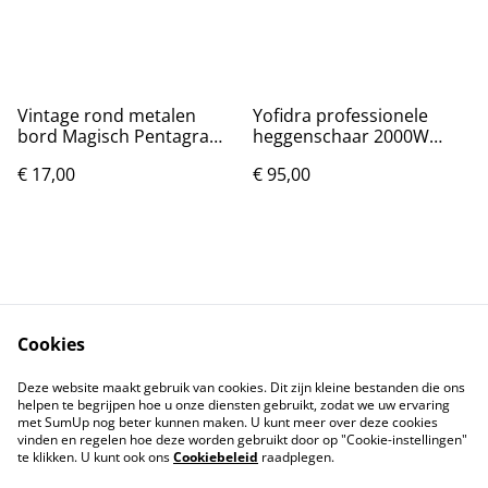
Vintage rond metalen
Yofidra professionele
bord Magisch Pentagram
heggenschaar 2000W
(20cm)
15000RPM - Nieuw
€ 17,00
€ 95,00
Cookies
Contact
Voorwaarden
Deze website maakt gebruik van cookies. Dit zijn kleine bestanden die ons
Privacybeleid
Cookiebeleid
helpen te begrijpen hoe u onze diensten gebruikt, zodat we uw ervaring
met SumUp nog beter kunnen maken. U kunt meer over deze cookies
vinden en regelen hoe deze worden gebruikt door op "Cookie-instellingen"
te klikken. U kunt ook ons
Cookiebeleid
raadplegen.