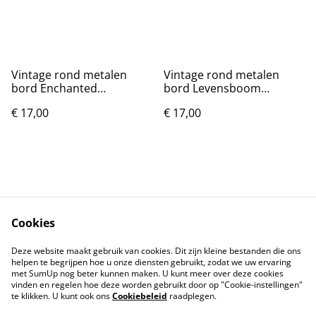
Vintage rond metalen
Vintage rond metalen
bord Enchanted
bord Levensboom
Wizarding World (20cm)
lichtgroen (20cm)
€ 17,00
€ 17,00
Cookies
Contact
Voorwaarden
Deze website maakt gebruik van cookies. Dit zijn kleine bestanden die ons
Privacybeleid
Cookiebeleid
helpen te begrijpen hoe u onze diensten gebruikt, zodat we uw ervaring
met SumUp nog beter kunnen maken. U kunt meer over deze cookies
vinden en regelen hoe deze worden gebruikt door op "Cookie-instellingen"
te klikken. U kunt ook ons
Cookiebeleid
raadplegen.