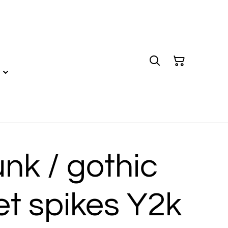
nk / gothic
t spikes Y2k