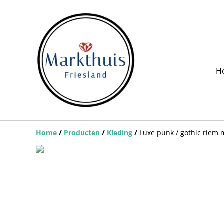
H
Home
/
Producten
/
Kleding
/
Luxe punk / gothic riem m