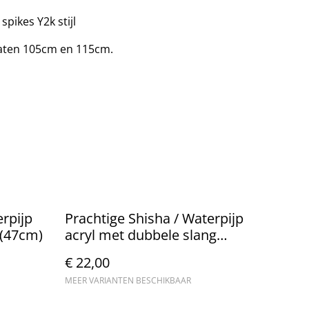
spikes Y2k stijl
maten 105cm en 115cm.
erpijp
Prachtige Shisha / Waterpijp
 (47cm)
acryl met dubbele slang
(25cm)
€ 22,00
MEER VARIANTEN BESCHIKBAAR