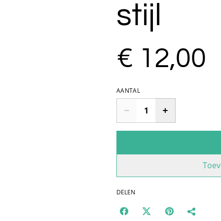
stijl
€ 12,00
AANTAL
Toev
DELEN