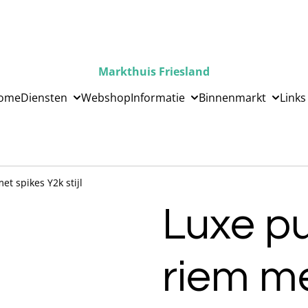
Markthuis Friesland
ome
Diensten
Webshop
Informatie
Binnenmarkt
Links
et spikes Y2k stijl
Luxe pu
riem me