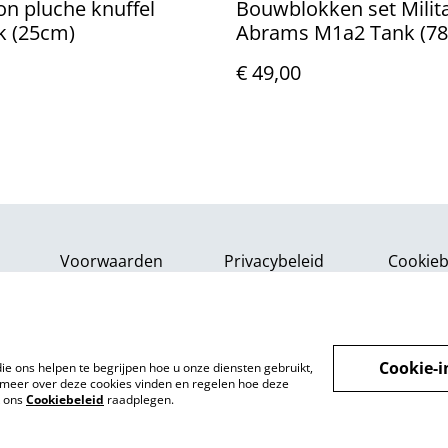
n pluche knuffel
Bouwblokken set Milita
k (25cm)
Abrams M1a2 Tank (7
blokjes)
€ 49,00
Voorwaarden
Privacybeleid
Cookieb
Cookie-i
ie ons helpen te begrijpen hoe u onze diensten gebruikt,
meer over deze cookies vinden en regelen hoe deze
k ons
Cookiebeleid
raadplegen.