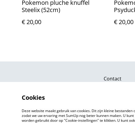
Pokemon pluche knuffel
Pokemo
Steelix (52cm)
Psyduc
€ 20,00
€ 20,00
Contact
Cookies
Deze website maakt gebruik van cookies. Dit zijn kleine bestanden d
zodat we uw ervaring met SumUp nog beter kunnen maken. U kunt 
worden gebruikt door op "Cookie-instellingen" te klikken. U kunt oo
©
2026
Markthuis Friesland