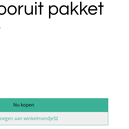
oruit pakket
w
Nu kopen
oegen aan winkelmandje