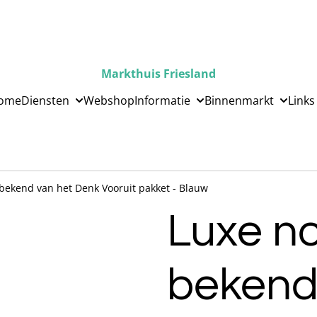
Markthuis Friesland
ome
Diensten
Webshop
Informatie
Binnenmarkt
Links
bekend van het Denk Vooruit pakket - Blauw
Luxe n
bekend