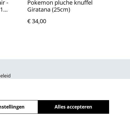
ir -
Pokemon pluche knuffel
81
Giratana (25cm)
€ 34,00
eleid
nstellingen
Alles accepteren
powered by