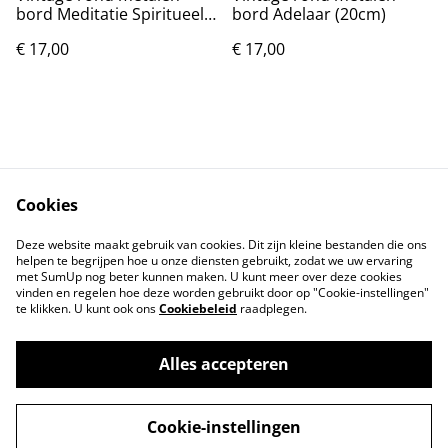
bord Meditatie Spiritueel
bord Adelaar (20cm)
(20cm)
€ 17,00
€ 17,00
Cookies
Contact
Voorwaarden
Deze website maakt gebruik van cookies. Dit zijn kleine bestanden die ons
Privacybeleid
Cookiebeleid
helpen te begrijpen hoe u onze diensten gebruikt, zodat we uw ervaring
met SumUp nog beter kunnen maken. U kunt meer over deze cookies
vinden en regelen hoe deze worden gebruikt door op "Cookie-instellingen"
te klikken. U kunt ook ons
Cookiebeleid
raadplegen.
Alles accepteren
©
2026
Markthuis Friesland
Cookie-instellingen
powered by