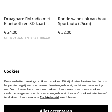
Draagbare FM radio met
Ronde wandklok van hout
Bluetooth en SD kaart
Sportauto (25cm)
ondersteuning
€ 24,00
€ 32,00
MEER VARIANTEN BESCHIKBAAR
Cookies
Contact
Voorwaarden
Deze website maakt gebruik van cookies. Dit zijn kleine bestanden die ons
Privacybeleid
Cookiebeleid
helpen te begrijpen hoe u onze diensten gebruikt, zodat we uw ervaring
met SumUp nog beter kunnen maken. U kunt meer over deze cookies
vinden en regelen hoe deze worden gebruikt door op "Cookie-instellingen"
te klikken. U kunt ook ons
Cookiebeleid
raadplegen.
Alles accepteren