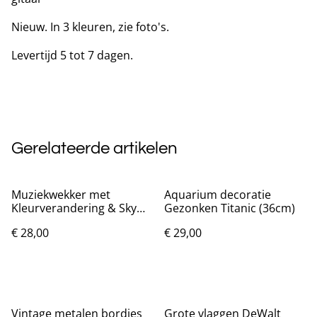
Nieuw. In 3 kleuren, zie foto's.
Levertijd 5 tot 7 dagen.
Gerelateerde artikelen
Muziekwekker met
Aquarium decoratie
Kleurverandering & Sky
Gezonken Titanic (36cm)
Star Projector –
€ 28,00
€ 29,00
Nachtlamp
Vintage metalen bordjes
Grote vlaggen DeWalt