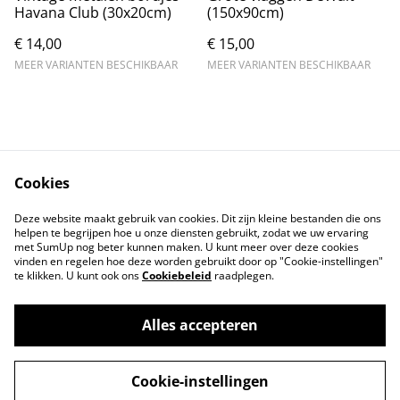
Havana Club (30x20cm)
(150x90cm)
€ 14,00
€ 15,00
MEER VARIANTEN BESCHIKBAAR
MEER VARIANTEN BESCHIKBAAR
Cookies
Contact
Voorwaarden
Deze website maakt gebruik van cookies. Dit zijn kleine bestanden die ons
Privacybeleid
Cookiebeleid
helpen te begrijpen hoe u onze diensten gebruikt, zodat we uw ervaring
met SumUp nog beter kunnen maken. U kunt meer over deze cookies
vinden en regelen hoe deze worden gebruikt door op "Cookie-instellingen"
te klikken. U kunt ook ons
Cookiebeleid
raadplegen.
Alles accepteren
©
2026
Markthuis Friesland
Cookie-instellingen
powered by