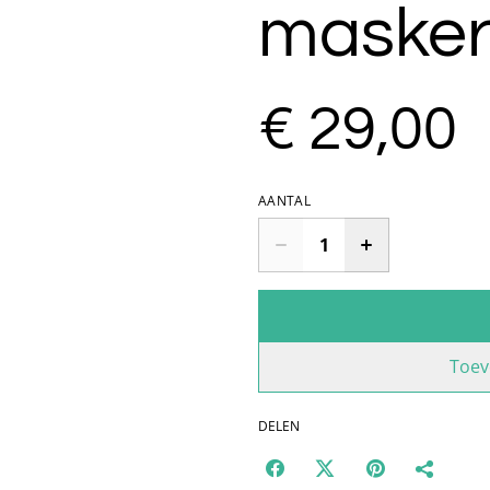
maske
€ 29,00
AANTAL
Toev
DELEN