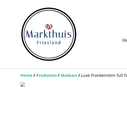
H
Home
/
Producten
/
Maskers
/
Luxe Frankenstein full f