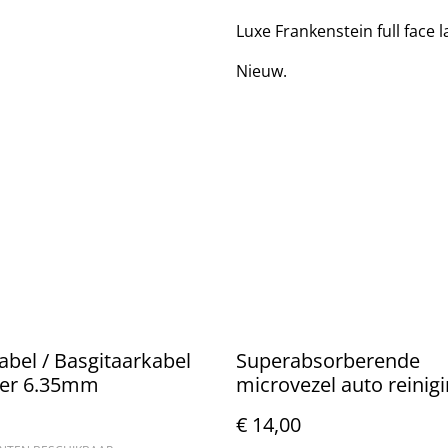
Luxe Frankenstein full face 
Nieuw.
abel / Basgitaarkabel
Superabsorberende
ter 6.35mm
microvezel auto reinig
handdoek 90x60cm
€ 14,00