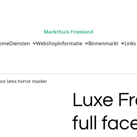
Markthuis Friesland
ome
Diensten
Webshop
Informatie
Binnenmarkt
Links
ace latex horror masker
Luxe F
full fac