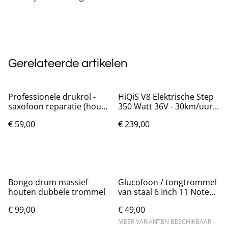
Gerelateerde artikelen
Professionele drukrol -
HiQiS V8 Elektrische Step
saxofoon reparatie (hout
350 Watt 36V - 30km/uur
en metaal)
max
€ 59,00
€ 239,00
Bongo drum massief
Glucofoon / tongtrommel
houten dubbele trommel
van staal 6 Inch 11 Noten
D Toon
€ 99,00
€ 49,00
MEER VARIANTEN BESCHIKBAAR