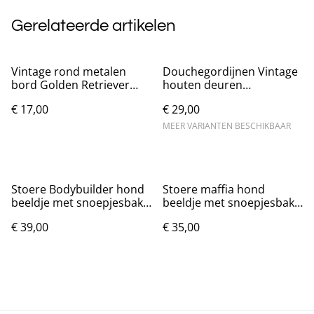
Gerelateerde artikelen
Vintage rond metalen
Douchegordijnen Vintage
bord Golden Retriever
houten deuren
bruin (20cm) Nieuw.
(180x200cm)
€ 17,00
€ 29,00
MEER VARIANTEN BESCHIKBAAR
Stoere Bodybuilder hond
Stoere maffia hond
beeldje met snoepjesbak
beeldje met snoepjesbak
(28cm)
(21cm)
€ 39,00
€ 35,00