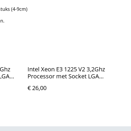
 stuks (4-9cm)
en.
5Ghz
Intel Xeon E3 1225 V2 3,2Ghz
 LGA
Processor met Socket LGA
1155
€ 26,00