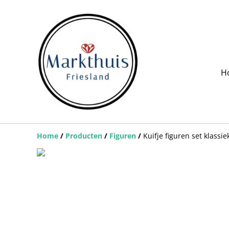
H
Home
/
Producten
/
Figuren
/
Kuifje figuren set klassie