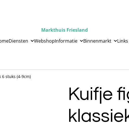
Markthuis Friesland
ome
Diensten
Webshop
Informatie
Binnenmarkt
Links
k 6 stuks (4-9cm)
Kuifje f
klassiek