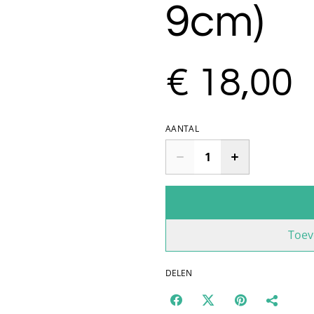
9cm)
€ 18,00
AANTAL
Toev
DELEN