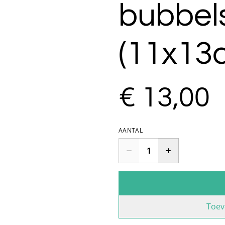
bubbels
(11x13
€ 13,00
AANTAL
Toev