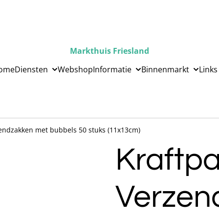
Markthuis Friesland
ome
Diensten
Webshop
Informatie
Binnenmarkt
Links
zendzakken met bubbels 50 stuks (11x13cm)
Kraftpa
Verzen