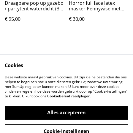
Draagbare pop up gazebo
Horror full face latex
/ partytent waterdicht (3
masker Pennywise met
bij 3 m)
LED
€ 95,00
€ 30,00
Cookies
Contact
Voorwaarden
Deze website maakt gebruik van cookies. Dit zijn kleine bestanden die ons
Privacybeleid
Cookiebeleid
helpen te begrijpen hoe u onze diensten gebruikt, zodat we uw ervaring
met SumUp nog beter kunnen maken. U kunt meer over deze cookies
vinden en regelen hoe deze worden gebruikt door op "Cookie-instellingen"
te klikken. U kunt ook ons
Cookiebeleid
raadplegen.
Alles accepteren
©
2026
Markthuis Friesland
Cookie-instellingen