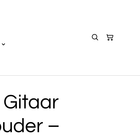
 Gitaar
uder –