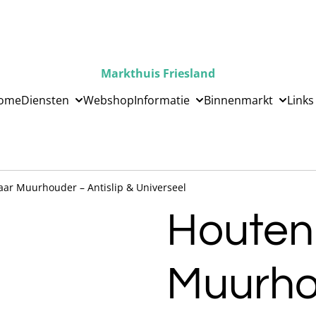
Markthuis Friesland
ome
Diensten
Webshop
Informatie
Binnenmarkt
Links
aar Muurhouder – Antislip & Universeel
Houten
Muurho