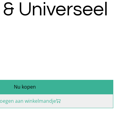
p & Universeel
Nu kopen
oegen aan winkelmandje