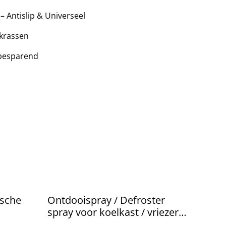
 Antislip & Universeel
 krassen
besparend
sche
Ontdooispray / Defroster
spray voor koelkast / vriezer
120ML Nieuw.