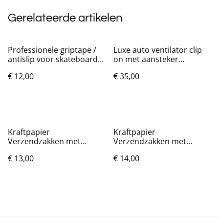
Gerelateerde artikelen
Professionele griptape /
Luxe auto ventilator clip
antislip voor skateboards
on met aansteker
(82x21cm)
aansluiting
€ 12,00
€ 35,00
Kraftpapier
Kraftpapier
Verzendzakken met
Verzendzakken met
bubbels 50 stuks
bubbels 50 stuks
€ 13,00
€ 14,00
(11x13cm)
(11x15cm)