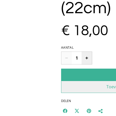
(22cm)
€ 18,00
AANTAL
Toev
DELEN