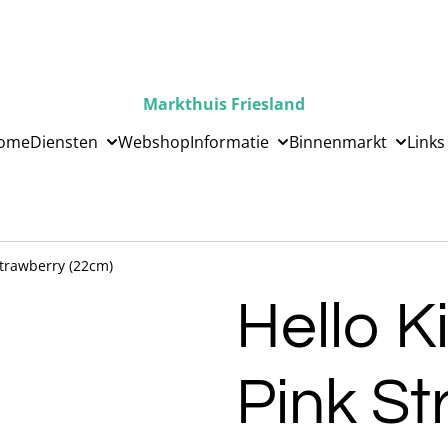
Markthuis Friesland
ome
Diensten
Webshop
Informatie
Binnenmarkt
Links
 Strawberry (22cm)
Hello Ki
Pink St