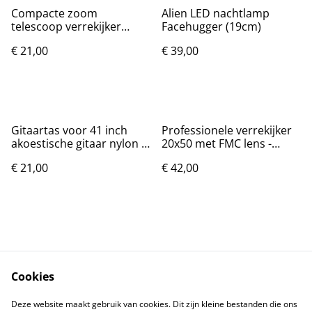
Compacte zoom
Alien LED nachtlamp
telescoop verrekijker
Facehugger (19cm)
300x40 met Bak4 lens
€ 21,00
€ 39,00
Gitaartas voor 41 inch
Professionele verrekijker
akoestische gitaar nylon -
20x50 met FMC lens -
Zwart
Groen
€ 21,00
€ 42,00
Cookies
Contact
Voorwaarden
Deze website maakt gebruik van cookies. Dit zijn kleine bestanden die ons
Privacybeleid
Cookiebeleid