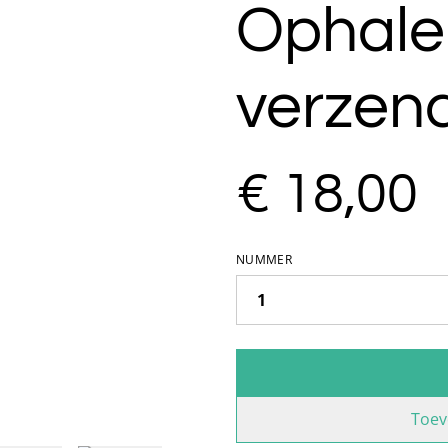
Ophale
verzen
€ 18,00
NUMMER
Toev