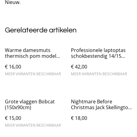
Nieuw.
Gerelateerde artikelen
Warme damesmuts
Professionele laptoptas
thermisch pom model
schokbestendig 14/15
met bevestigde sjaal
inch laptop Nieuw.
€ 16,00
€ 42,00
MEER VARIANTEN BESCHIKBAAR
MEER VARIANTEN BESCHIKBAAR
Grote vlaggen Bobcat
Nightmare Before
(150x90cm)
Christmas Jack Skellington
knuffel (50cm)
€ 15,00
€ 18,00
MEER VARIANTEN BESCHIKBAAR