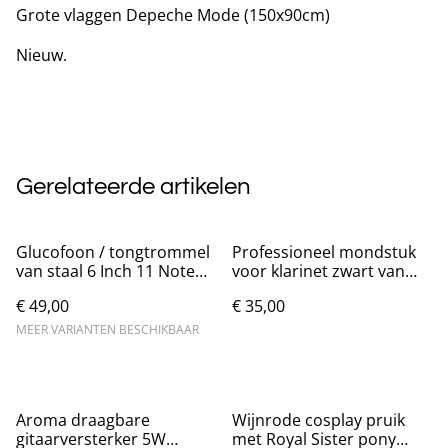
Grote vlaggen Depeche Mode (150x90cm)
Nieuw.
Gerelateerde artikelen
Glucofoon / tongtrommel
Professioneel mondstuk
van staal 6 Inch 11 Noten
voor klarinet zwart van
D Toon
hout
€ 49,00
€ 35,00
MEER VARIANTEN BESCHIKBAAR
Aroma draagbare
Wijnrode cosplay pruik
gitaarversterker 5W
met Royal Sister pony