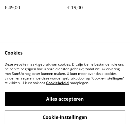
oplaadbaar incl Bluetooth
synthetisch
€ 49,00
€ 19,00
Nieuw.
Cookies
Contact
Voorwaarden
Deze website maakt gebruik van cookies. Dit zijn kleine bestanden die ons
Privacybeleid
Cookiebeleid
helpen te begrijpen hoe u onze diensten gebruikt, zodat we uw ervaring
met SumUp nog beter kunnen maken. U kunt meer over deze cookies
vinden en regelen hoe deze worden gebruikt door op "Cookie-instellingen"
te klikken. U kunt ook ons
Cookiebeleid
raadplegen.
Alles accepteren
©
2026
Markthuis Friesland
Cookie-instellingen
powered by