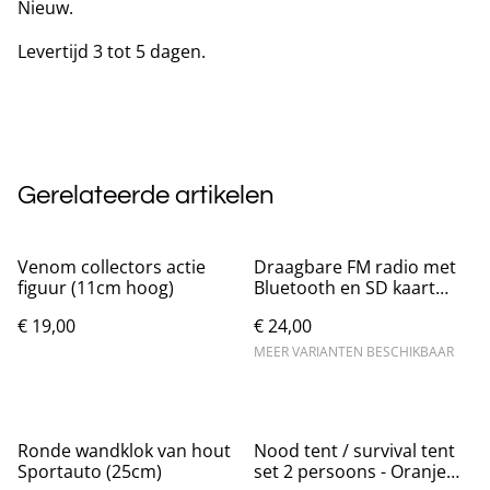
Nieuw.
Levertijd 3 tot 5 dagen.
Gerelateerde artikelen
Venom collectors actie
Draagbare FM radio met
figuur (11cm hoog)
Bluetooth en SD kaart
ondersteuning
€ 19,00
€ 24,00
MEER VARIANTEN BESCHIKBAAR
Ronde wandklok van hout
Nood tent / survival tent
Sportauto (25cm)
set 2 persoons - Oranje