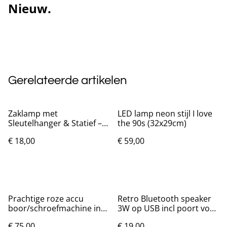
Nieuw.
Gerelateerde artikelen
Zaklamp met
LED lamp neon stijl I love
Sleutelhanger & Statief –
the 90s (32x29cm)
Noodlamp
€ 18,00
€ 59,00
Prachtige roze accu
Retro Bluetooth speaker
boor/schroefmachine incl
3W op USB incl poort voor
gereedschapset
SD kaart
€ 75,00
€ 19,00