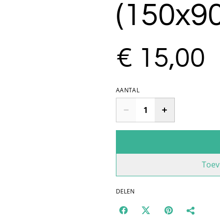
(150x9
€ 15,00
AANTAL
Toev
DELEN