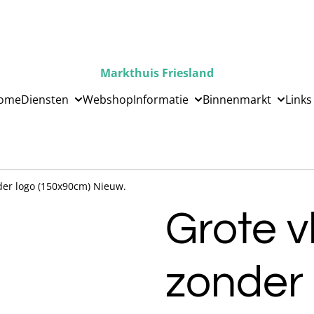
Markthuis Friesland
ome
Diensten
Webshop
Informatie
Binnenmarkt
Links
der logo (150x90cm) Nieuw.
Grote v
zonder