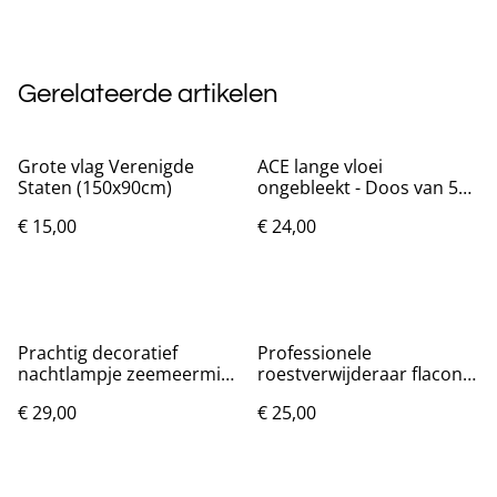
Gerelateerde artikelen
Grote vlag Verenigde
ACE lange vloei
Staten (150x90cm)
ongebleekt - Doos van 50
pakjes met 32 vloeitjes
€ 15,00
€ 24,00
Prachtig decoratief
Professionele
nachtlampje zeemeermin
roestverwijderaar flacon
(19cm)
120ml
€ 29,00
€ 25,00