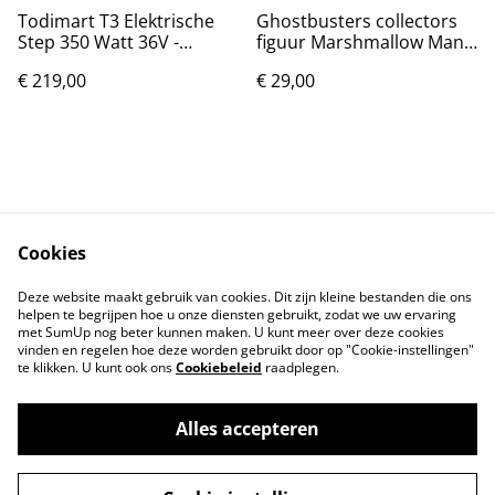
Todimart T3 Elektrische
Ghostbusters collectors
Step 350 Watt 36V -
figuur Marshmallow Man
25km/uur max
(26cm)
€ 219,00
€ 29,00
Cookies
Contact
Voorwaarden
Deze website maakt gebruik van cookies. Dit zijn kleine bestanden die ons
Privacybeleid
Cookiebeleid
helpen te begrijpen hoe u onze diensten gebruikt, zodat we uw ervaring
met SumUp nog beter kunnen maken. U kunt meer over deze cookies
vinden en regelen hoe deze worden gebruikt door op "Cookie-instellingen"
te klikken. U kunt ook ons
Cookiebeleid
raadplegen.
Alles accepteren
©
2026
Markthuis Friesland