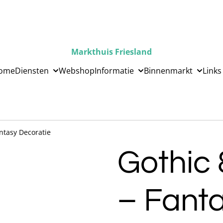
Markthuis Friesland
ome
Diensten
Webshop
Informatie
Binnenmarkt
Links
ntasy Decoratie
Gothic 
– Fant