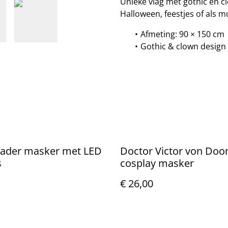
Unieke vlag met gothic en c
Halloween, feestjes of als mu
Afmeting: 90 × 150 cm
Gothic & clown design
Vader masker met LED
Doctor Victor von Do
s
cosplay masker
€ 26,00