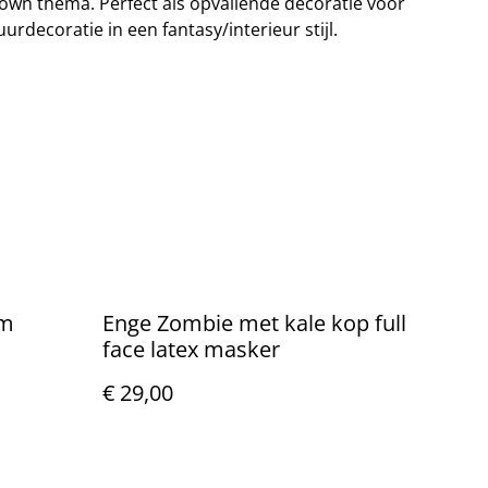
lown thema. Perfect als opvallende decoratie voor
urdecoratie in een fantasy/interieur stijl.
om
Enge Zombie met kale kop full
face latex masker
€ 29,00