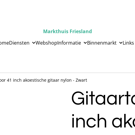
Markthuis Friesland
ome
Diensten
Webshop
Informatie
Binnenmarkt
Links
oor 41 inch akoestische gitaar nylon - Zwart
Gitaart
inch ak