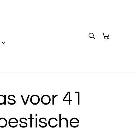
as voor 41
oestische