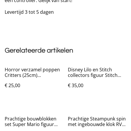
een controller. Gelijk van start!
Levertijd 3 tot 5 dagen
Gerelateerde artikelen
Horror verzamel poppen
Disney Lilo en Stitch
Critters (25cm)
collectors figuur Stitch
Gloednieuw.
(15cm) Nieuw.
€ 25,00
€ 35,00
Prachtige bouwblokken
Prachtige Steampunk spin
set Super Mario figuur
met ingebouwde klok RVS
groot (35cm)
(25cm)